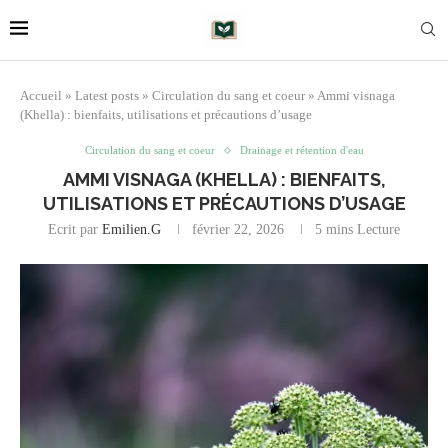
Accueil
»
Latest posts
»
Circulation du sang et coeur
»
Ammi visnaga
(Khella) : bienfaits, utilisations et précautions d’usage
Circulation du sang et coeur
Drainage et rétention d'eau
AMMI VISNAGA (KHELLA) : BIENFAITS,
UTILISATIONS ET PRÉCAUTIONS D’USAGE
Ecrit par
Emilien.G
février 22, 2026
5 mins Lecture