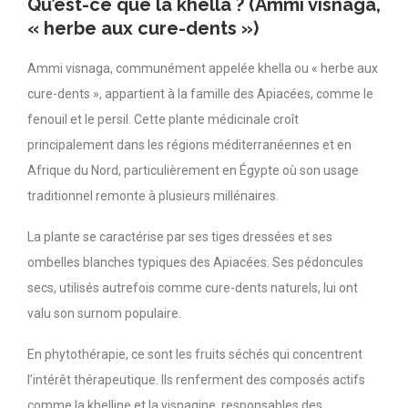
Qu’est-ce que la khella ? (Ammi visnaga,
« herbe aux cure-dents »)
Ammi visnaga, communément appelée khella ou « herbe aux
cure-dents », appartient à la famille des Apiacées, comme le
fenouil et le persil. Cette plante médicinale croît
principalement dans les régions méditerranéennes et en
Afrique du Nord, particulièrement en Égypte où son usage
traditionnel remonte à plusieurs millénaires.
La plante se caractérise par ses tiges dressées et ses
ombelles blanches typiques des Apiacées. Ses pédoncules
secs, utilisés autrefois comme cure-dents naturels, lui ont
valu son surnom populaire.
En phytothérapie, ce sont les fruits séchés qui concentrent
l’intérêt thérapeutique. Ils renferment des composés actifs
comme la khelline et la visnagine, responsables des