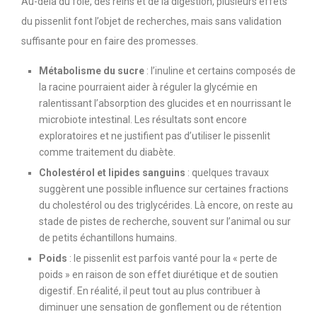
Au-delà du foie, des reins et de la digestion, plusieurs effets
du pissenlit font l’objet de recherches, mais sans validation
suffisante pour en faire des promesses.
Métabolisme du sucre
: l’inuline et certains composés de
la racine pourraient aider à réguler la glycémie en
ralentissant l’absorption des glucides et en nourrissant le
microbiote intestinal. Les résultats sont encore
exploratoires et ne justifient pas d’utiliser le pissenlit
comme traitement du diabète.
Cholestérol et lipides sanguins
: quelques travaux
suggèrent une possible influence sur certaines fractions
du cholestérol ou des triglycérides. Là encore, on reste au
stade de pistes de recherche, souvent sur l’animal ou sur
de petits échantillons humains.
Poids
: le pissenlit est parfois vanté pour la « perte de
poids » en raison de son effet diurétique et de soutien
digestif. En réalité, il peut tout au plus contribuer à
diminuer une sensation de gonflement ou de rétention