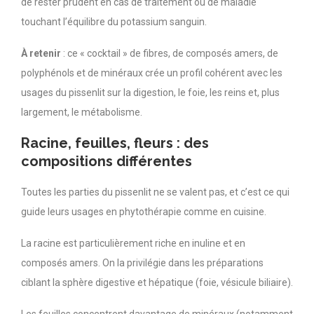
de rester prudent en cas de traitement ou de maladie
touchant l’équilibre du potassium sanguin.
À retenir
: ce « cocktail » de fibres, de composés amers, de
polyphénols et de minéraux crée un profil cohérent avec les
usages du pissenlit sur la digestion, le foie, les reins et, plus
largement, le métabolisme.
Racine, feuilles, fleurs : des
compositions différentes
Toutes les parties du pissenlit ne se valent pas, et c’est ce qui
guide leurs usages en phytothérapie comme en cuisine.
La racine est particulièrement riche en inuline et en
composés amers. On la privilégie dans les préparations
ciblant la sphère digestive et hépatique (foie, vésicule biliaire).
Les feuilles concentrent davantage de minéraux (notamment