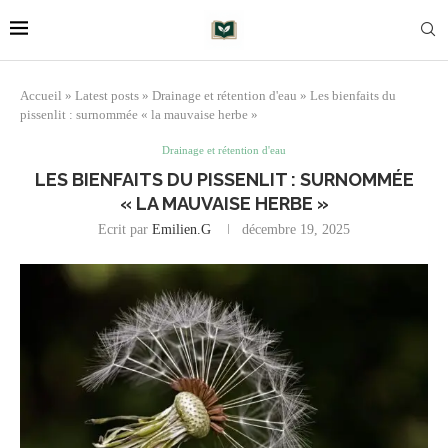
Accueil
»
Latest posts
»
Drainage et rétention d'eau
»
Les bienfaits du
pissenlit : surnommée « la mauvaise herbe »
Drainage et rétention d'eau
LES BIENFAITS DU PISSENLIT : SURNOMMÉE
« LA MAUVAISE HERBE »
Ecrit par
Emilien.G
décembre 19, 2025